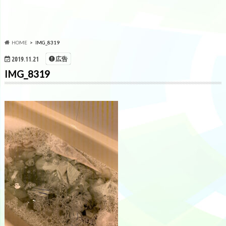
HOME
IMG_8319
広告
2019.11.21
IMG_8319