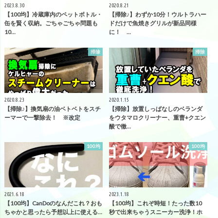
2023.8.30
2020.8.21
【100均】冷蔵庫内のペットボトル・
【掃除♪】わずか10分！ウルトラハー
缶を賢く収納。ごちゃごちゃ問題も
ドだけで魚焼きグリルが新品同様
10…
に！ …
掃除
掃除
2020.8.23
2020.1.15
【掃除♪】換気扇の油ベトベトをスチ
【掃除】放置しっぱなしのベランダ
ーマーで一撃除去！ ※改定
をウタマロクリーナー、重曹+クエン
酸で徹…
100均
100均
2021.6.18
2023.1.18
【100均】CanDoのなんだこれ？おも
【100均】これぞ時短！たった数10
ちゃかと思ったら予想以上に使える…
秒で出来ちゃうスニーカー洗浄！ホ