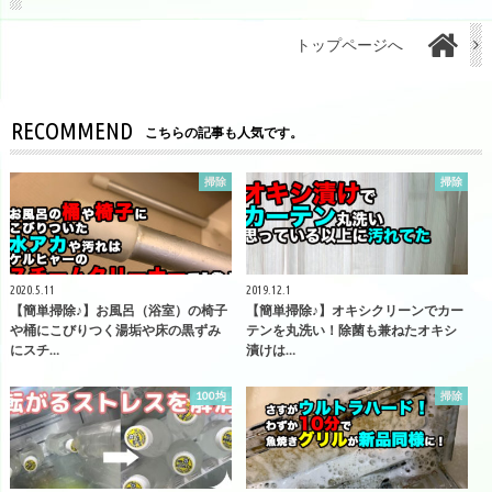
トップページへ
RECOMMEND
こちらの記事も人気です。
掃除
掃除
2020.5.11
2019.12.1
【簡単掃除♪】お風呂（浴室）の椅子
【簡単掃除♪】オキシクリーンでカー
や桶にこびりつく湯垢や床の黒ずみ
テンを丸洗い！除菌も兼ねたオキシ
にスチ…
漬けは…
100均
掃除