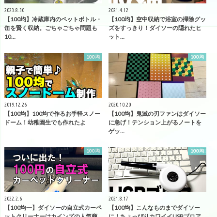
2023.8.30
2021.4.12
【100均】冷蔵庫内のペットボトル・
【100均】空中収納で浴室の掃除グッ
缶を賢く収納。ごちゃごちゃ問題も
ズをすっきり！ダイソーの隠れたヒ
10…
ット…
100均
100均
2019.12.26
2020.10.20
【100均】100均で作るお手軽スノー
【100均】鬼滅の刃ファンはダイソー
ドーム！幼稚園生でも作れたよ
に急げ！テンション上がるノートを
ゲッ…
100均
100均
2022.2.6
2021.8.17
【100均一】ダイソーの自立式カーペ
【100均】こんなものまでダイソー
ットクリーナーはカインズの人気商
に！ちょっぴりカワイイUSBブロア