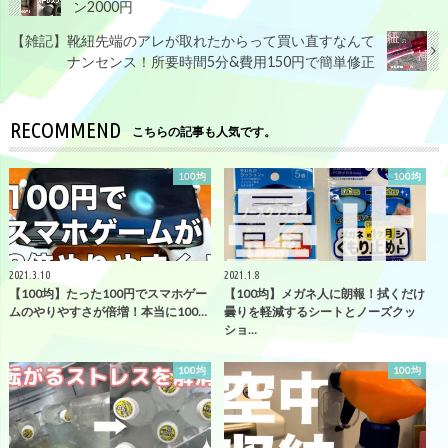
ン2000円
【雑記】靴紐先端のアレが取れたからって買い直すなんて
ナンセンス！所要時間5分&費用150円で簡単修正
RECOMMEND
こちらの記事も人気です。
100均
100均
2021.3.10
2021.1.8
【100均】たった100円でスマホゲー
【100均】メガネ人に朗報！拭くだけ
ムのやりやすさが倍増！本当に100…
曇りを軽減するシートとノーズクッ
ショ…
100均
100均