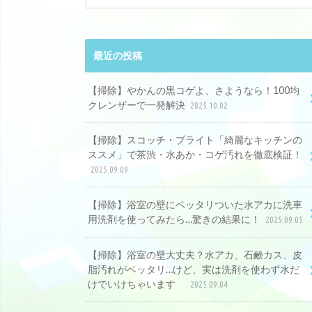
最近の投稿
【掃除】やかんの黒コゲよ、さようなら！100均
クレンザーで一発解決
2025.10.02
【掃除】スコッチ・ブライト「綺麗なキッチンの
ススメ」で茶渋・水あか・コゲ汚れを徹底検証！
2025.09.09
【掃除】浴室の壁にベッタリついた水アカに洗車
用洗剤を使ってみたら…驚きの結果に！
2025.09.05
【掃除】浴室の壁大丈夫？水アカ、石鹸カス、皮
脂汚れがベッタリ…けど、実は洗剤を使わず水だ
けでいけちゃいます
2025.09.04