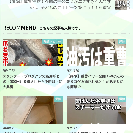
【掃除】閲覧注意！布団の中のゴミがエグすぎるんです
が…。子どものアトピー対策にも！！※改定
RECOMMEND
こちらの記事も人気です。
商品レビュー
掃除
2024.7.22
2021.3.26
スタンダードプロダクツの猫用爪と
【掃除】重曹パワー全開！やかんの
ぎ（500円）を購入したら予想以上に
焼きコゲ＆油汚れ落としがあまりに
大興奮
も簡単で…
掃除
掃除
2020.8.21
2025.9.4