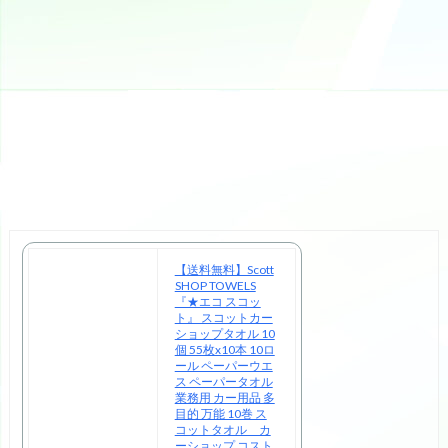
【送料無料】Scott
SHOP TOWELS
『★エコ スコッ
ト』 スコットカー
ショップタオル 10
個 55枚x10本 10ロ
ール ペーパーウエ
ス ペーパータオル
業務用 カー用品 多
目的 万能 10巻 ス
コットタオル カ
ーショップ コスト