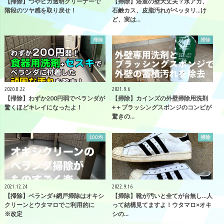
【掃除】つやピカ透明クリーナーで
【掃除】浴室の壁大丈夫？水アカ、
階段のツヤ感を取り戻せ！
石鹸カス、皮脂汚れがベッタリ…け
ど、実は…
掃除
掃除
2020.8.22
2021.9.6
【掃除】わずか200円弱でベランダが
【掃除】カインズの外壁掃除用洗剤
驚くほどキレイになったよ！
+＋ブラッシングスポンジのコンビが
驚きの…
100均
掃除
2021.12.24
2022.9.16
【掃除】ベランダ+網戸掃除はオキシ
【掃除】靴が汚いと全てが台無し…人
クリーンとウタマロでご利用的に
って結構見てますよ！ウタマロ×オキ
※改定
シの…