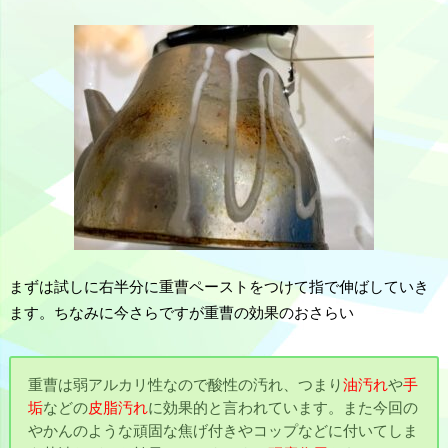
まずは試しに右半分に重曹ペーストをつけて指で伸ばしていき
ます。ちなみに今さらですが重曹の効果のおさらい
重曹は弱アルカリ性なので酸性の汚れ、つまり
油汚れ
や
手
垢
などの
皮脂汚れ
に効果的と言われています。また今回の
やかんのような頑固な焦げ付きやコップなどに付いてしま