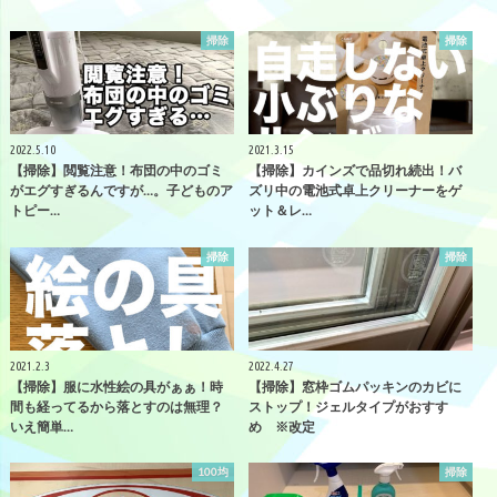
掃除
掃除
2022.5.10
2021.3.15
【掃除】閲覧注意！布団の中のゴミ
【掃除】カインズで品切れ続出！バ
がエグすぎるんですが…。子どものア
ズリ中の電池式卓上クリーナーをゲ
トピー…
ット＆レ…
掃除
掃除
2021.2.3
2022.4.27
【掃除】服に水性絵の具がぁぁ！時
【掃除】窓枠ゴムパッキンのカビに
間も経ってるから落とすのは無理？
ストップ！ジェルタイプがおすす
いえ簡単…
め ※改定
100均
掃除