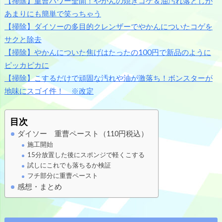
【掃除】重曹パワー全開！やかんの焼きコゲ＆油汚れ落としが
あまりにも簡単で笑っちゃう
【掃除】ダイソーの多目的クレンザーでやかんについたコゲを
サクと除去
【掃除】やかんについた焦げはたったの100円で新品のように
ピッカピカに
【掃除】こするだけで頑固な汚れや油が激落ち！ボンスターが
地味にスゴイ件！ ※改定
目次
ダイソー 重曹ペースト（110円税込）
施工開始
15分放置した後にスポンジで軽くこする
試しにこれでも落ちるか検証
フチ部分に重曹ペースト
感想・まとめ