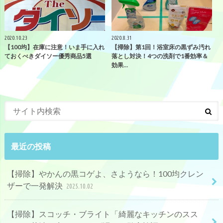
2020.10.23
2020.8.31
【100均】在庫に注意！いま手に入れ
【掃除】第1回！浴室床の黒ずみ汚れ
ておくべきダイソー優秀商品5選
落とし対決！4つの洗剤で1番効率＆
効果…
最近の投稿
【掃除】やかんの黒コゲよ、さようなら！100均クレン
ザーで一発解決
2025.10.02
【掃除】スコッチ・ブライト「綺麗なキッチンのスス