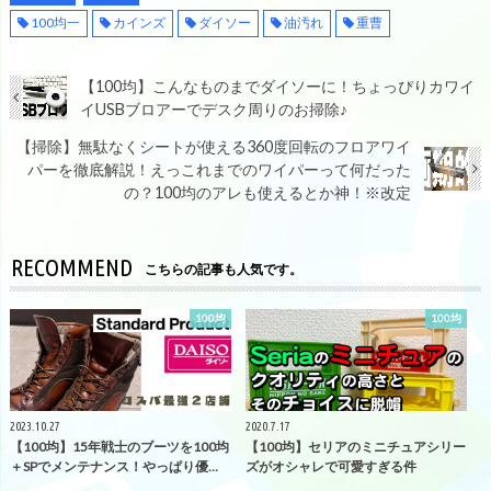
100均一
カインズ
ダイソー
油汚れ
重曹
【100均】こんなものまでダイソーに！ちょっぴりカワイ
イUSBブロアーでデスク周りのお掃除♪
【掃除】無駄なくシートが使える360度回転のフロアワイ
パーを徹底解説！えっこれまでのワイパーって何だった
の？100均のアレも使えるとか神！※改定
RECOMMEND
こちらの記事も人気です。
100均
100均
2023.10.27
2020.7.17
【100均】15年戦士のブーツを100均
【100均】セリアのミニチュアシリー
＋SPでメンテナンス！やっぱり優…
ズがオシャレで可愛すぎる件