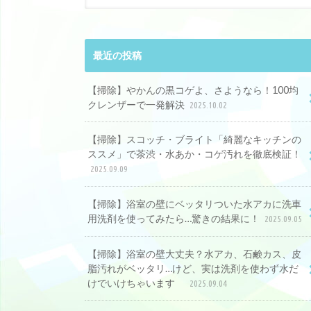
最近の投稿
【掃除】やかんの黒コゲよ、さようなら！100均
クレンザーで一発解決
2025.10.02
【掃除】スコッチ・ブライト「綺麗なキッチンの
ススメ」で茶渋・水あか・コゲ汚れを徹底検証！
2025.09.09
【掃除】浴室の壁にベッタリついた水アカに洗車
用洗剤を使ってみたら…驚きの結果に！
2025.09.05
【掃除】浴室の壁大丈夫？水アカ、石鹸カス、皮
脂汚れがベッタリ…けど、実は洗剤を使わず水だ
けでいけちゃいます
2025.09.04