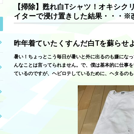
【掃除】甦れ白Tシャツ！オキシク
イターで浸け置きした結果・・・※
昨年着ていたくすんだ白Tを蘇らせ
暑い！ちょっとこう毎日が暑いと外に出るのも嫌になっ
んなことは言ってられません。で、僕は基本的に仕事を
ているのですが、ヘビロテしているために、ヘタるのも