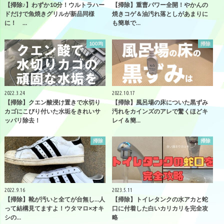
【掃除♪】わずか10分！ウルトラハー
【掃除】重曹パワー全開！やかんの
ドだけで魚焼きグリルが新品同様
焼きコゲ＆油汚れ落としがあまりに
に！ …
も簡単で…
100均
掃除
2022.3.24
2022.10.17
【掃除】クエン酸浸け置きで水切り
【掃除】風呂場の床についた黒ずみ
カゴにこびり付いた水垢をきれいサ
汚れをカインズのアレで驚くほどキ
ッパリ除去！
レイ＆簡…
掃除
掃除
2022.9.16
2023.5.11
【掃除】靴が汚いと全てが台無し…人
【掃除】トイレタンクの水アカと蛇
って結構見てますよ！ウタマロ×オキ
口に付着した白いカリカリを完全攻
シの…
略