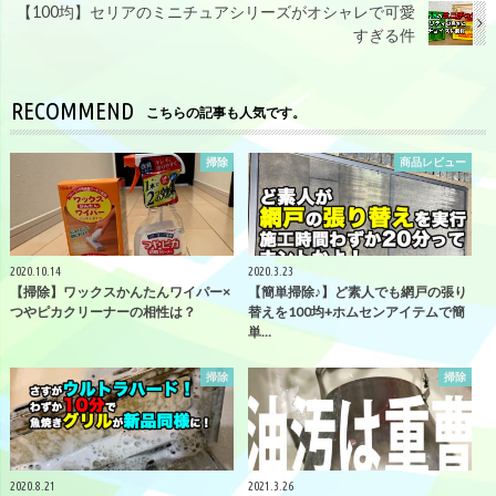
【100均】セリアのミニチュアシリーズがオシャレで可愛
すぎる件
RECOMMEND
こちらの記事も人気です。
掃除
商品レビュー
2020.10.14
2020.3.23
【掃除】ワックスかんたんワイパー×
【簡単掃除♪】ど素人でも網戸の張り
つやピカクリーナーの相性は？
替えを100均+ホムセンアイテムで簡
単…
掃除
掃除
2020.8.21
2021.3.26