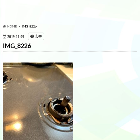
HOME
IMG_8226
広告
2019.11.09
IMG_8226