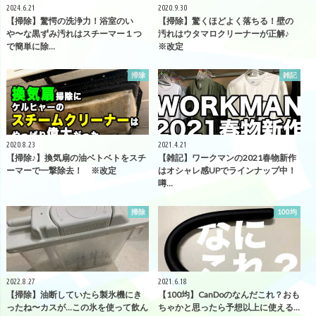
2024.6.21
2020.9.30
【掃除】驚愕の洗浄力！浴室のい
【掃除】驚くほどよく落ちる！壁の
や〜な黒ずみ汚れはスチーマー１つ
汚れはウタマロクリーナーが正解♪
で簡単に除…
※改定
掃除
雑記
2020.8.23
2021.4.21
【掃除♪】換気扇の油ベトベトをスチ
【雑記】ワークマンの2021春物新作
ーマーで一撃除去！ ※改定
はオシャレ感UPでラインナップ中！
噂…
掃除
100均
2022.8.27
2021.6.18
【掃除】油断していたら製氷機にき
【100均】CanDoのなんだこれ？おも
ったね〜カスが…この氷を使って飲ん
ちゃかと思ったら予想以上に使える…