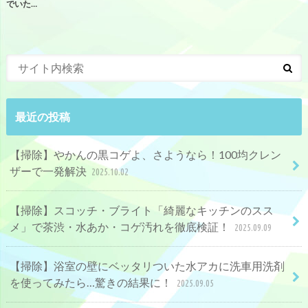
でいた…
最近の投稿
【掃除】やかんの黒コゲよ、さようなら！100均クレン
ザーで一発解決
2025.10.02
【掃除】スコッチ・ブライト「綺麗なキッチンのスス
メ」で茶渋・水あか・コゲ汚れを徹底検証！
2025.09.09
【掃除】浴室の壁にベッタリついた水アカに洗車用洗剤
を使ってみたら…驚きの結果に！
2025.09.05