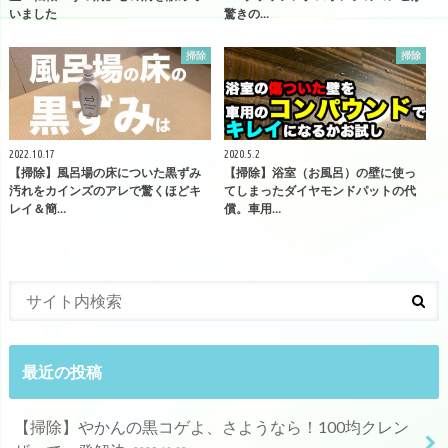
いました
驚きの…
掃除
掃除
2022.10.17
2020.5.2
【掃除】風呂場の床についた黒ずみ
【掃除】浴室（お風呂）の壁に使っ
汚れをカインズのアレで驚くほどキ
てしまったダイヤモンドパットの代
レイ＆簡…
償。車用…
最近の投稿
【掃除】やかんの黒コゲよ、さようなら！100均クレン