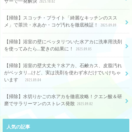
ザーで一発解決
2025.10.02
【掃除】スコッチ・ブライト「綺麗なキッチンのスス
メ」で茶渋・水あか・コゲ汚れを徹底検証！
2025.09.09
【掃除】浴室の壁にベッタリついた水アカに洗車用洗剤
を使ってみたら…驚きの結果に！
2025.09.05
【掃除】浴室の壁大丈夫？水アカ、石鹸カス、皮脂汚れ
がベッタリ…けど、実は洗剤を使わず水だけでいけちゃ
います
2025.09.04
【掃除】水切りかごの水アカを徹底攻略！クエン酸＆研
磨でサラリーマンのストレス発散
2025.09.02
人気の記事