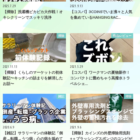
2025.7.29
2021.9.13
【掃除】洗濯機ピカピカ大作戦！オ
【コスパ】3COINSでいま沸々と人気
キシクリーンでスッキリ洗浄
を集めているHANGING RAC…
掃除
商品レビュー
2021.11.13
2021.5.29
【掃除】くらしのマーケットの初体
【コスパ】ワークマンの夏物新作！
験記〜キッチンの詰まりを解消した
コンパクトに畳めちゃう高撥水トラ
お話〜
ベルシェ…
雑記
掃除
2020.6.9
2021.9.6
【雑記】サラリーマンの体験記「倒
【掃除】カインズの外壁掃除用洗剤
産→転職→うつ病」心の病を舐めて
+＋ブラッシングスポンジのコンビが