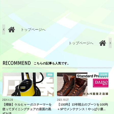
トップページへ
トップページへ
RECOMMEND
こちらの記事も人気です。
掃除
100均
2024.6.20
2023.10.27
【掃除】ケルヒャー のスチーマーを
【100均】15年戦士のブーツを100均
使ってダイニングチェアの座面の黒
＋SPでメンテナンス！やっぱり優…
ずみ汚…