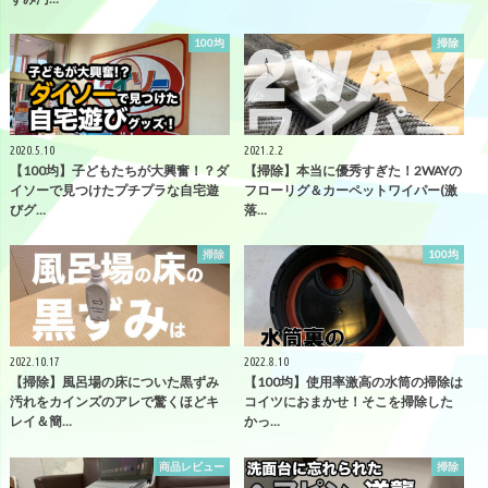
100均
掃除
2020.5.10
2021.2.2
【100均】子どもたちが大興奮！？ダ
【掃除】本当に優秀すぎた！2WAYの
イソーで見つけたプチプラな自宅遊
フローリグ＆カーペットワイパー(激
びグ…
落…
掃除
100均
2022.10.17
2022.8.10
【掃除】風呂場の床についた黒ずみ
【100均】使用率激高の水筒の掃除は
汚れをカインズのアレで驚くほどキ
コイツにおまかせ！そこを掃除した
レイ＆簡…
かっ…
商品レビュー
掃除