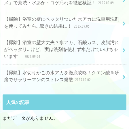
メ」で茶渋・水あか・コゲ汚れを徹底検証！
2025.09.09
【掃除】浴室の壁にベッタリついた水アカに洗車用洗剤
を使ってみたら…驚きの結果に！
2025.09.05
【掃除】浴室の壁大丈夫？水アカ、石鹸カス、皮脂汚れ
がベッタリ…けど、実は洗剤を使わず水だけでいけちゃ
います
2025.09.04
【掃除】水切りかごの水アカを徹底攻略！クエン酸＆研
磨でサラリーマンのストレス発散
2025.09.02
人気の記事
まだデータがありません。