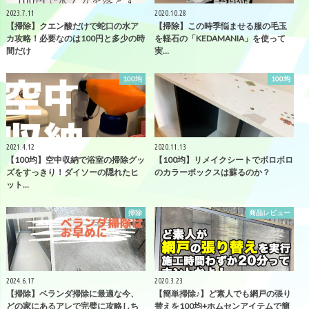
2023.7.11
2020.10.28
【掃除】クエン酸だけで蛇口の水ア
【掃除】この時季悩ませる服の毛玉
カ攻略！必要なのは100円と多少の時
を軽石の「KEDAMANIA」を使って
間だけ
実…
100均
100均
2021.4.12
2020.11.13
【100均】空中収納で浴室の掃除グッ
【100均】リメイクシートでボロボロ
ズをすっきり！ダイソーの隠れたヒ
のカラーボックスは蘇るのか？
ット…
掃除
商品レビュー
2024.6.17
2020.3.23
【掃除】ベランダ掃除に最適な今、
【簡単掃除♪】ど素人でも網戸の張り
どの家にあるアレで完璧に攻略しち
替えを100均+ホムセンアイテムで簡