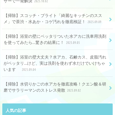
ザーで一発解決
2025.10.02
【掃除】スコッチ・ブライト「綺麗なキッチンのスス
メ」で茶渋・水あか・コゲ汚れを徹底検証！
2025.09.09
【掃除】浴室の壁にベッタリついた水アカに洗車用洗剤
を使ってみたら…驚きの結果に！
2025.09.05
【掃除】浴室の壁大丈夫？水アカ、石鹸カス、皮脂汚れ
がベッタリ…けど、実は洗剤を使わず水だけでいけちゃ
います
2025.09.04
【掃除】水切りかごの水アカを徹底攻略！クエン酸＆研
磨でサラリーマンのストレス発散
2025.09.02
人気の記事