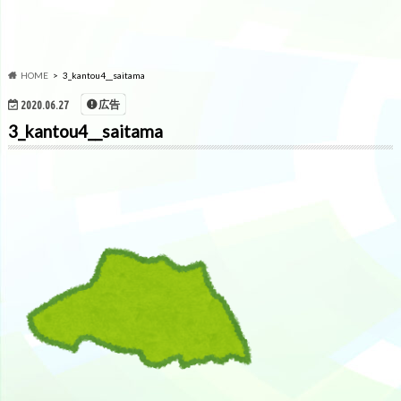
HOME
3_kantou4__saitama
広告
2020.06.27
3_kantou4__saitama