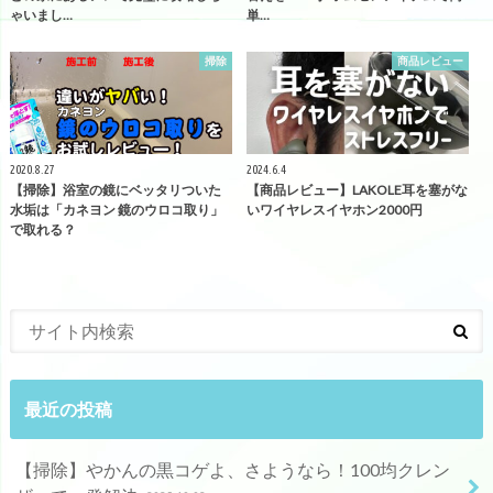
ゃいまし…
単…
掃除
商品レビュー
2020.8.27
2024.6.4
【掃除】浴室の鏡にベッタリついた
【商品レビュー】LAKOLE耳を塞がな
水垢は「カネヨン 鏡のウロコ取り」
いワイヤレスイヤホン2000円
で取れる？
最近の投稿
【掃除】やかんの黒コゲよ、さようなら！100均クレン