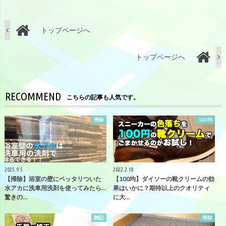
トップページへ
トップページへ
RECOMMEND
こちらの記事も人気です。
掃除
100均
2025.9.5
2022.2.18
【掃除】浴室の壁にベッタリついた
【100均】ダイソーの靴クリームの効
水アカに洗車用洗剤を使ってみたら…
果はいかに？期待以上のクオリティ
驚きの…
に大…
雑記
掃除