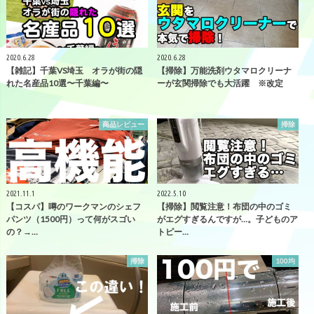
2020.6.28
2020.6.28
【雑記】千葉VS埼玉 オラが街の隠
【掃除】万能洗剤ウタマロクリーナ
れた名産品10選〜千葉編〜
ーが玄関掃除でも大活躍 ※改定
商品レビュー
掃除
2021.11.1
2022.5.10
【コスパ】噂のワークマンのシェフ
【掃除】閲覧注意！布団の中のゴミ
パンツ（1500円）って何がスゴい
がエグすぎるんですが…。子どものア
の？→…
トピー…
掃除
100均