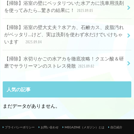
【掃除】浴室の壁にベッタリついた水アカに洗車用洗剤
を使ってみたら…驚きの結果に！
2025.09.05
【掃除】浴室の壁大丈夫？水アカ、石鹸カス、皮脂汚れ
がベッタリ…けど、実は洗剤を使わず水だけでいけちゃ
います
2025.09.04
【掃除】水切りかごの水アカを徹底攻略！クエン酸＆研
磨でサラリーマンのストレス発散
2025.09.02
人気の記事
まだデータがありません。
プライバシーポリシー
お問い合わせ
MEGAZINE（メガジン）とは
自己紹介