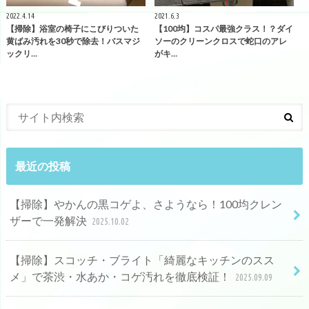
2022.4.14
2021.6.3
【掃除】浴室の椅子にこびりついた
【100均】コスパ最強クラス！？ダイ
黄ばみ汚れを30秒で除去！バスマジ
ソーのクリーンクロスで蛇口のアレ
ックリ…
がキ…
最近の投稿
【掃除】やかんの黒コゲよ、さようなら！100均クレン
ザーで一発解決
2025.10.02
【掃除】スコッチ・ブライト「綺麗なキッチンのスス
メ」で茶渋・水あか・コゲ汚れを徹底検証！
2025.09.09