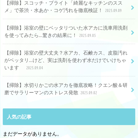
【掃除】スコッチ・ブライト「綺麗なキッチンのスス
メ」で茶渋・水あか・コゲ汚れを徹底検証！
2025.09.09
【掃除】浴室の壁にベッタリついた水アカに洗車用洗剤
を使ってみたら…驚きの結果に！
2025.09.05
【掃除】浴室の壁大丈夫？水アカ、石鹸カス、皮脂汚れ
がベッタリ…けど、実は洗剤を使わず水だけでいけちゃ
います
2025.09.04
【掃除】水切りかごの水アカを徹底攻略！クエン酸＆研
磨でサラリーマンのストレス発散
2025.09.02
人気の記事
まだデータがありません。