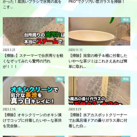
かった！底洗いブラシで水筒の底を
PRO”でクソ汚い窓ガラスを掃除！
こす…
掃除
掃除
2020.3.25
2020.11.11
【掃除♪】スチーマーで台所周りを軽
【掃除】浴室の椅子＆桶に付着した
くなぞってみたら驚愕の汚れ
いや〜な茶ジミはこれさえあれば簡
が！！！
単に取れ…
掃除
掃除
2023.2.16
2020.9.29
【掃除】オキシクリーンのオキシ漬
【掃除】水アカスポットクリーナー
けでコップに付着したいや～な茶渋
でお風呂場ドアの曇りガラス扉に付
を完全除…
着した白…