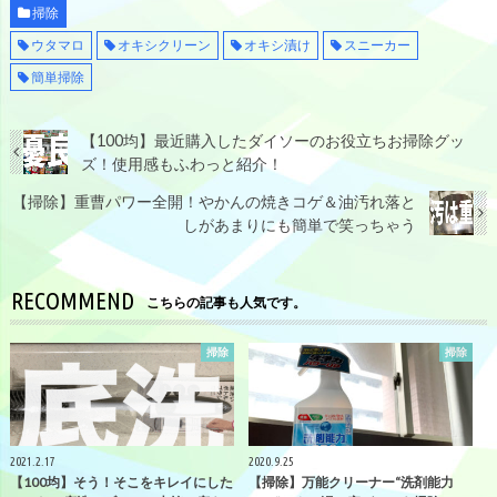
掃除
ウタマロ
オキシクリーン
オキシ漬け
スニーカー
簡単掃除
【100均】最近購入したダイソーのお役立ちお掃除グッ
ズ！使用感もふわっと紹介！
【掃除】重曹パワー全開！やかんの焼きコゲ＆油汚れ落と
しがあまりにも簡単で笑っちゃう
RECOMMEND
こちらの記事も人気です。
掃除
掃除
2021.2.17
2020.9.25
【100均】そう！そこをキレイにした
【掃除】万能クリーナー“洗剤能力