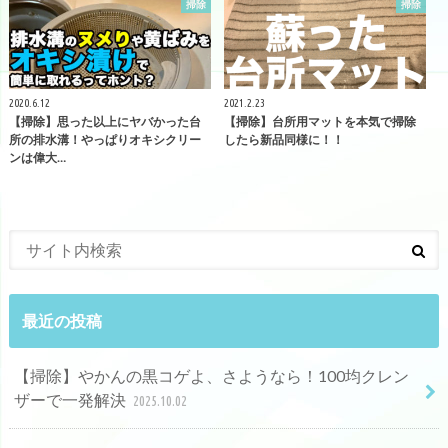
掃除
掃除
2020.6.12
2021.2.23
【掃除】思った以上にヤバかった台
【掃除】台所用マットを本気で掃除
所の排水溝！やっぱりオキシクリー
したら新品同様に！！
ンは偉大…
最近の投稿
【掃除】やかんの黒コゲよ、さようなら！100均クレン
ザーで一発解決
2025.10.02