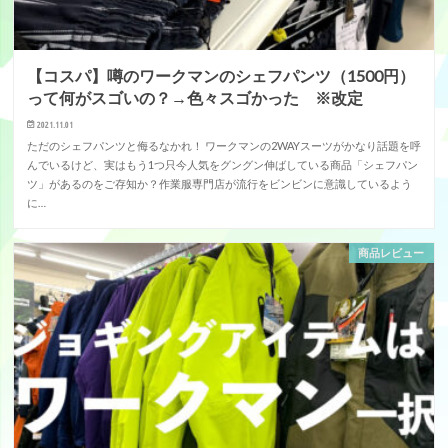
【コスパ】噂のワークマンのシェフパンツ（1500円）
って何がスゴいの？→色々スゴかった ※改定
2021.11.01
ただのシェフパンツと侮るなかれ！ ワークマンの2WAYスーツがかなり話題を呼
んでいるけど、実はもう1つ只今人気をグングン伸ばしている商品「シェフパン
ツ」があるのをご存知か？作業服専門店が流行をビンビンに意識しているよう
に…
商品レビュー