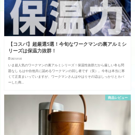
【コスパ】超厳選5選！今旬なワークマンの裏アルミシ
リーズは保温力抜群！
2021.01.05
いま超人気のワークマンの裏アルミシリーズ！保温性抜群だから厳しい冬も問
題なし もはや自他共に認めるワークマンの回し者です（笑）。今冬は本当に寒
くて正直まいっていますが、ワークマンさんはやはりその辺はしっかりとカバ
ーした商…
商品レビュー