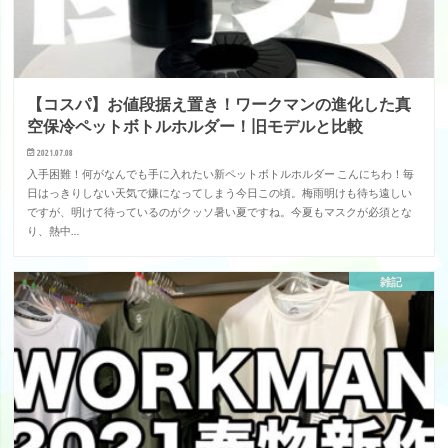
【コスパ】お値段据え置き！ワークマンの進化した真
空保冷ペットボトルホルダー！旧モデルと比較
2021.07.08
入手困難！何がなんでも手に入れたい新ペットボトルホルダー こんにちわ！毎
日はっきりしない天気で嫌になってしまう今日この頃。梅雨明けも待ち遠しい
ですが、明けて待っているのがクッソ暑い夏ですね。今夏もマスクが必須とな
り、熱中…
雑記