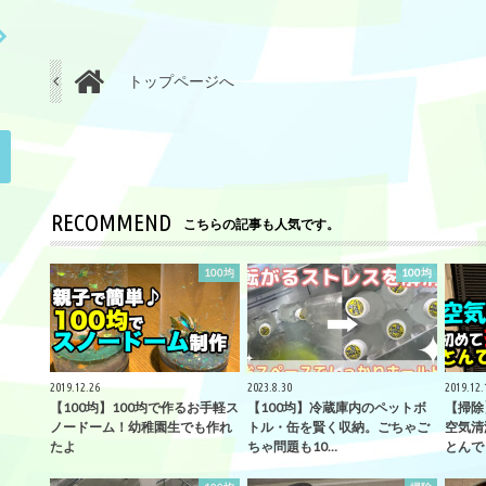
トップページへ
RECOMMEND
こちらの記事も人気です。
100均
100均
2019.12.26
2023.8.30
2019.12.
【100均】100均で作るお手軽ス
【100均】冷蔵庫内のペットボ
【掃除
ノードーム！幼稚園生でも作れ
トル・缶を賢く収納。ごちゃご
空気清
たよ
ちゃ問題も10…
とんで