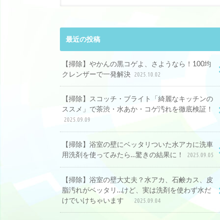
最近の投稿
【掃除】やかんの黒コゲよ、さようなら！100均
クレンザーで一発解決
2025.10.02
【掃除】スコッチ・ブライト「綺麗なキッチンの
ススメ」で茶渋・水あか・コゲ汚れを徹底検証！
2025.09.09
【掃除】浴室の壁にベッタリついた水アカに洗車
用洗剤を使ってみたら…驚きの結果に！
2025.09.05
【掃除】浴室の壁大丈夫？水アカ、石鹸カス、皮
脂汚れがベッタリ…けど、実は洗剤を使わず水だ
けでいけちゃいます
2025.09.04