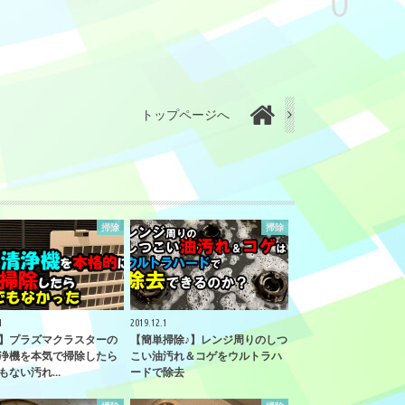
トップページへ
掃除
掃除
1
2019.12.1
】プラズマクラスターの
【簡単掃除♪】レンジ周りのしつ
浄機を本気で掃除したら
こい油汚れ＆コゲをウルトラハ
もない汚れ…
ードで除去