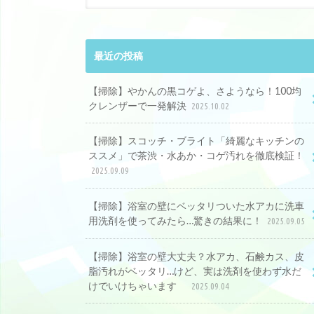
最近の投稿
【掃除】やかんの黒コゲよ、さようなら！100均
クレンザーで一発解決
2025.10.02
【掃除】スコッチ・ブライト「綺麗なキッチンの
ススメ」で茶渋・水あか・コゲ汚れを徹底検証！
2025.09.09
【掃除】浴室の壁にベッタリついた水アカに洗車
用洗剤を使ってみたら…驚きの結果に！
2025.09.05
【掃除】浴室の壁大丈夫？水アカ、石鹸カス、皮
脂汚れがベッタリ…けど、実は洗剤を使わず水だ
けでいけちゃいます
2025.09.04