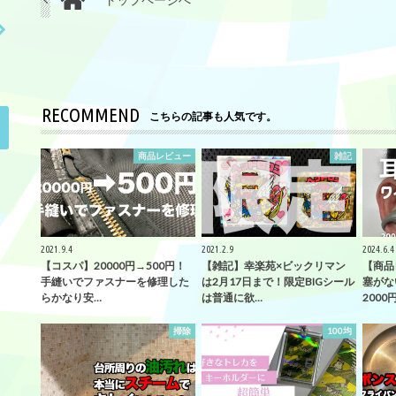
RECOMMEND
こちらの記事も人気です。
商品レビュー
雑記
2021.9.4
2021.2.9
2024.6.4
【コスパ】20000円→500円！
【雑記】幸楽苑×ビックリマン
【商品
手縫いでファスナーを修理した
は2月17日まで！限定BIGシール
塞がな
らかなり安…
は普通に欲…
2000
掃除
100均