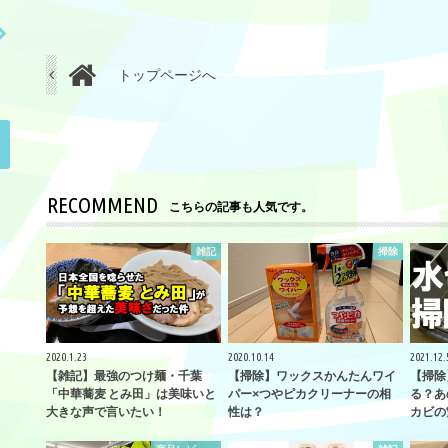
トップページへ
RECOMMEND
こちらの記事も人気です。
雑記
掃除
2020.1.23
2020.10.14
2021.12.
【雑記】最強のつけ麺・千葉
【掃除】ワックスかんたんワイ
【掃除
「中華蕎麦 とみ田」は美味いと
パー×つやピカクリーナーの相
る？あ
大きな声で言いたい！
性は？
カビの