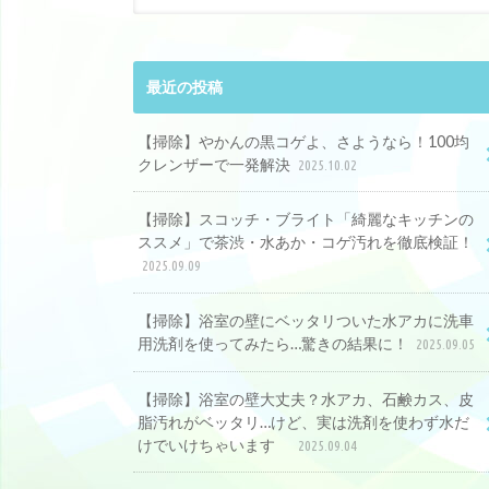
最近の投稿
【掃除】やかんの黒コゲよ、さようなら！100均
クレンザーで一発解決
2025.10.02
【掃除】スコッチ・ブライト「綺麗なキッチンの
ススメ」で茶渋・水あか・コゲ汚れを徹底検証！
2025.09.09
【掃除】浴室の壁にベッタリついた水アカに洗車
用洗剤を使ってみたら…驚きの結果に！
2025.09.05
【掃除】浴室の壁大丈夫？水アカ、石鹸カス、皮
脂汚れがベッタリ…けど、実は洗剤を使わず水だ
けでいけちゃいます
2025.09.04