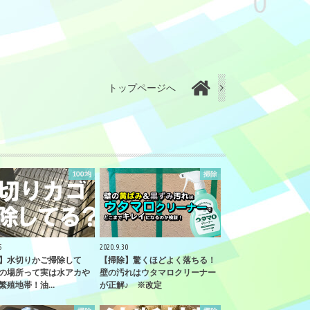
トップページへ
100均
掃除
5
2020.9.30
】水切りかご掃除して
【掃除】驚くほどよく落ちる！
の場所って実は水アカや
壁の汚れはウタマロクリーナー
繁殖地帯！油…
が正解♪ ※改定