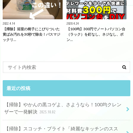
2022.4.14
2020.4.24
【掃除】浴室の椅子にこびりついた
【100均】300円でノートパソコン台
黄ばみ汚れを30秒で除去！バスマジ
（ラック）を釘なし、ネジなし、ボ
ックリ…
ン…
最近の投稿
【掃除】やかんの黒コゲよ、さようなら！100均クレン
ザーで一発解決
2025.10.02
【掃除】スコッチ・ブライト「綺麗なキッチンのスス