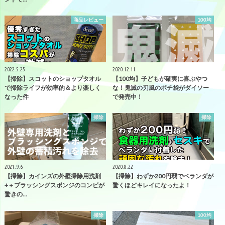
商品レビュー
100均
2022.5.25
2020.12.11
【掃除】スコットのショップタオル
【100均】子どもが確実に喜ぶやつ
で掃除ライフが効率的＆より楽しく
な！鬼滅の刃風のポチ袋がダイソー
なった件
で発売中！
掃除
掃除
2021.9.6
2020.8.22
【掃除】カインズの外壁掃除用洗剤
【掃除】わずか200円弱でベランダが
+＋ブラッシングスポンジのコンビが
驚くほどキレイになったよ！
驚きの…
掃除
100均