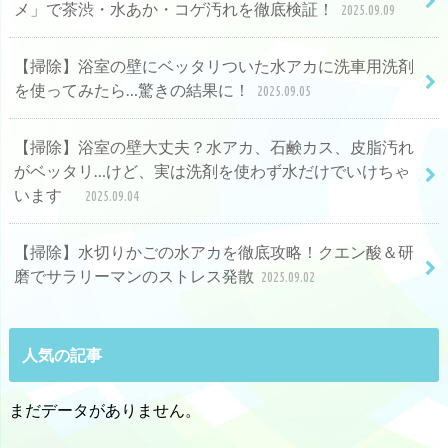
メ」で茶渋・水あか・コゲ汚れを徹底検証！
2025.09.09
【掃除】浴室の壁にベッタリついた水アカに洗車用洗剤
を使ってみたら…驚きの結果に！
2025.09.05
【掃除】浴室の壁大丈夫？水アカ、石鹸カス、皮脂汚れ
がベッタリ…けど、実は洗剤を使わず水だけでいけちゃ
います
2025.09.04
【掃除】水切りかごの水アカを徹底攻略！クエン酸＆研
磨でサラリーマンのストレス発散
2025.09.02
人気の記事
まだデータがありません。