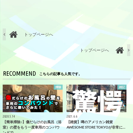
トップページへ
トップページへ
RECOMMEND
こちらの記事も人気です。
掃除
雑記
2020.5.14
2021.6.6
【簡単掃除♪】傷だらけのお風呂（浴
【雑貨】噂のアメリカン雑貨
室）の壁をもう一度車用のコンパウ
AWESOME STORE TOKYOが非常に…
ンドで…