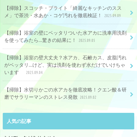
【掃除】スコッチ・ブライト「綺麗なキッチンのスス
メ」で茶渋・水あか・コゲ汚れを徹底検証！
2025.09.09
【掃除】浴室の壁にベッタリついた水アカに洗車用洗剤
を使ってみたら…驚きの結果に！
2025.09.05
【掃除】浴室の壁大丈夫？水アカ、石鹸カス、皮脂汚れ
がベッタリ…けど、実は洗剤を使わず水だけでいけちゃ
います
2025.09.04
【掃除】水切りかごの水アカを徹底攻略！クエン酸＆研
磨でサラリーマンのストレス発散
2025.09.02
人気の記事