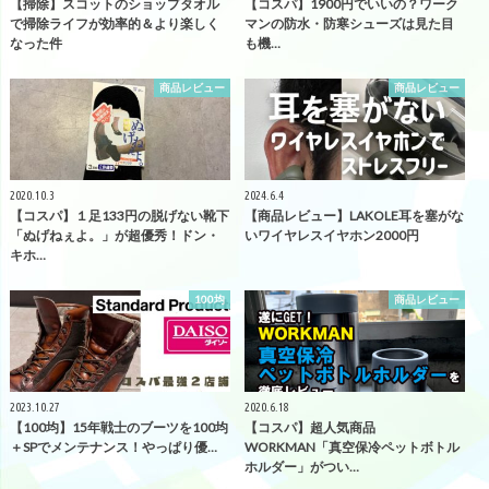
【掃除】スコットのショップタオル
【コスパ】1900円でいいの？ワーク
で掃除ライフが効率的＆より楽しく
マンの防水・防寒シューズは見た目
なった件
も機…
商品レビュー
商品レビュー
2020.10.3
2024.6.4
【コスパ】１足133円の脱げない靴下
【商品レビュー】LAKOLE耳を塞がな
「ぬげねぇよ。」が超優秀！ドン・
いワイヤレスイヤホン2000円
キホ…
100均
商品レビュー
2023.10.27
2020.6.18
【100均】15年戦士のブーツを100均
【コスパ】超人気商品
＋SPでメンテナンス！やっぱり優…
WORKMAN「真空保冷ペットボトル
ホルダー」がつい…