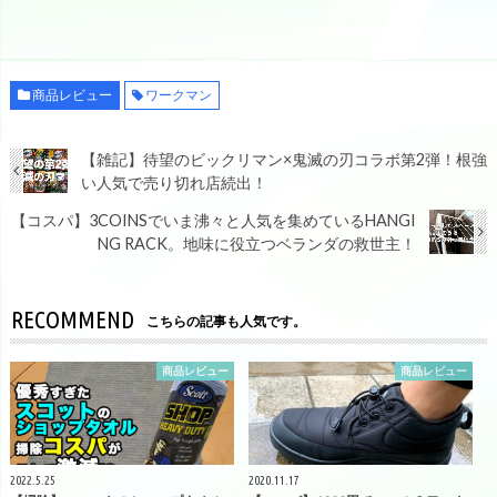
商品レビュー
ワークマン
【雑記】待望のビックリマン×鬼滅の刃コラボ第2弾！根強
い人気で売り切れ店続出！
【コスパ】3COINSでいま沸々と人気を集めているHANGI
NG RACK。地味に役立つベランダの救世主！
RECOMMEND
こちらの記事も人気です。
商品レビュー
商品レビュー
2022.5.25
2020.11.17