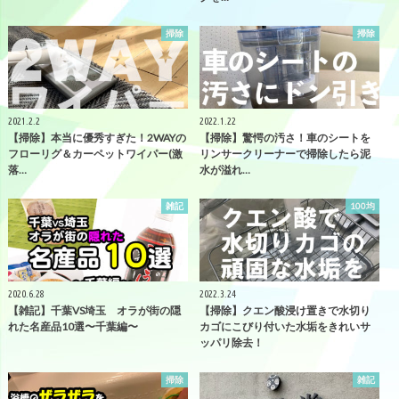
掃除
掃除
2021.2.2
2022.1.22
【掃除】本当に優秀すぎた！2WAYの
【掃除】驚愕の汚さ！車のシートを
フローリグ＆カーペットワイパー(激
リンサークリーナーで掃除したら泥
落…
水が溢れ…
雑記
100均
2020.6.28
2022.3.24
【雑記】千葉VS埼玉 オラが街の隠
【掃除】クエン酸浸け置きで水切り
れた名産品10選〜千葉編〜
カゴにこびり付いた水垢をきれいサ
ッパリ除去！
掃除
雑記