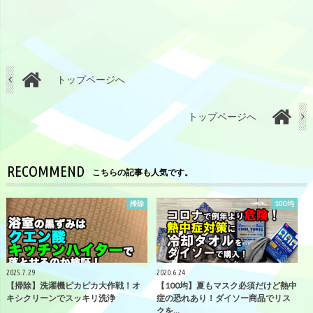
トップページへ
トップページへ
RECOMMEND
こちらの記事も人気です。
掃除
100均
2025.7.29
2020.6.24
【掃除】洗濯機ピカピカ大作戦！オ
【100均】夏もマスク必須だけど熱中
キシクリーンでスッキリ洗浄
症の恐れあり！ダイソー商品でリス
クを…