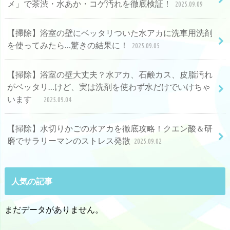
メ」で茶渋・水あか・コゲ汚れを徹底検証！
2025.09.09
【掃除】浴室の壁にベッタリついた水アカに洗車用洗剤
を使ってみたら…驚きの結果に！
2025.09.05
【掃除】浴室の壁大丈夫？水アカ、石鹸カス、皮脂汚れ
がベッタリ…けど、実は洗剤を使わず水だけでいけちゃ
います
2025.09.04
【掃除】水切りかごの水アカを徹底攻略！クエン酸＆研
磨でサラリーマンのストレス発散
2025.09.02
人気の記事
まだデータがありません。