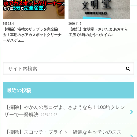
2020.8.4
2020.11.9
【掃除】浴槽のザラザラを完全除
【雑記】文明堂・さいたま あおぞら
去！車用の水アカスポットクリーナ
工房で3時のおやつタイム♪
ーがスゲェ…
最近の投稿
【掃除】やかんの黒コゲよ、さようなら！100均クレン
ザーで一発解決
2025.10.02
【掃除】スコッチ・ブライト「綺麗なキッチンのスス