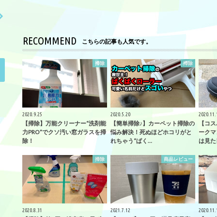
RECOMMEND
こちらの記事も人気です。
掃除
掃除
2020.9.25
2020.5.20
2020.11.
【掃除】万能クリーナー“洗剤能
【簡単掃除♪】カーペット掃除の
【コス
力PRO”でクソ汚い窓ガラスを掃
悩み解決！死ぬほどホコリがと
ークマ
除！
れちゃう“ぱく…
は見た
掃除
商品レビュー
2020.8.31
2021.7.12
2020.11.