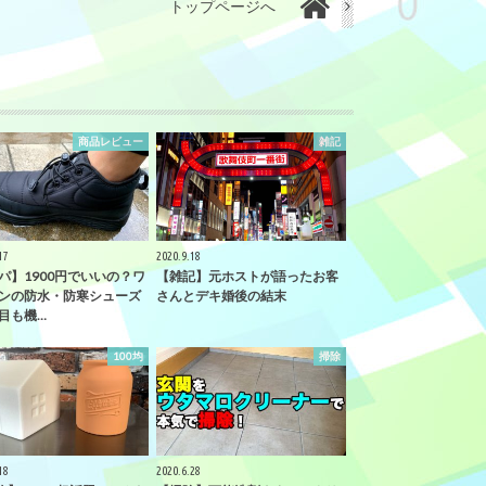
トップページへ
商品レビュー
雑記
17
2020.9.18
パ】1900円でいいの？ワ
【雑記】元ホストが語ったお客
ンの防水・防寒シューズ
さんとデキ婚後の結末
目も機…
100均
掃除
18
2020.6.28