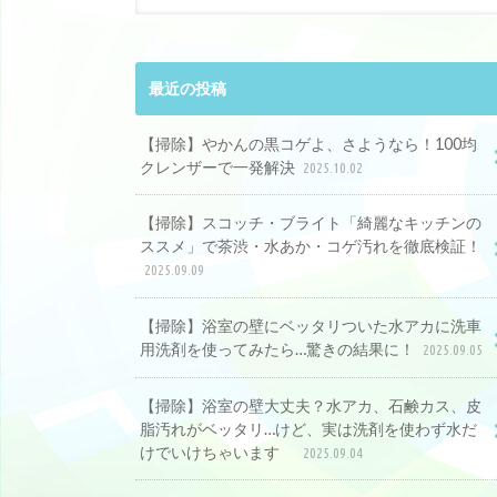
最近の投稿
【掃除】やかんの黒コゲよ、さようなら！100均
クレンザーで一発解決
2025.10.02
【掃除】スコッチ・ブライト「綺麗なキッチンの
ススメ」で茶渋・水あか・コゲ汚れを徹底検証！
2025.09.09
【掃除】浴室の壁にベッタリついた水アカに洗車
用洗剤を使ってみたら…驚きの結果に！
2025.09.05
【掃除】浴室の壁大丈夫？水アカ、石鹸カス、皮
脂汚れがベッタリ…けど、実は洗剤を使わず水だ
けでいけちゃいます
2025.09.04