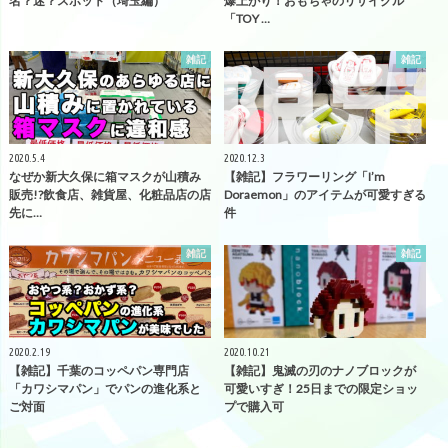
名？迷？スポット（埼玉編）
爆上がり！おもちゃのリサイクル
「TOY …
雑記
雑記
2020.5.4
2020.12.3
なぜか新大久保に箱マスクが山積み
【雑記】フラワーリング「I’m
販売!?飲食店、雑貨屋、化粧品店の店
Doraemon」のアイテムが可愛すぎる
先に…
件
雑記
雑記
2020.2.19
2020.10.21
【雑記】千葉のコッペパン専門店
【雑記】鬼滅の刃のナノブロックが
「カワシマパン」でパンの進化系と
可愛いすぎ！25日までの限定ショッ
ご対面
プで購入可