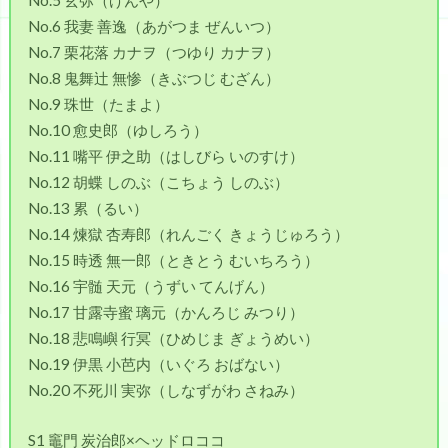
No.6 我妻 善逸（あがつま ぜんいつ）
No.7 栗花落 カナヲ（つゆり カナヲ）
No.8 鬼舞辻 無惨（きぶつじ むざん）
No.9 珠世（たまよ）
No.10 愈史郎（ゆしろう）
No.11 嘴平 伊之助（はしびら いのすけ）
No.12 胡蝶 しのぶ（こちょう しのぶ）
No.13 累（るい）
No.14 煉獄 杏寿郎（れんごく きょうじゅろう）
No.15 時透 無一郎（ときとう むいちろう）
No.16 宇髄 天元（うずい てんげん）
No.17 甘露寺蜜 璃元（かんろじ みつり）
No.18 悲鳴嶼 行冥（ひめじま ぎょうめい）
No.19 伊黒 小芭内（いぐろ おばない）
No.20 不死川 実弥（しなずがわ さねみ）
S1 竈門 炭治郎×ヘッドロココ