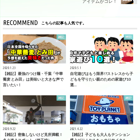
アイテムがコレ！
RECOMMEND
こちらの記事も人気です。
雑記
雑記
2020.1.23
2020.5.1
【雑記】最強のつけ麺・千葉「中華
自宅遊びはもう限界!?ストレスから子
蕎麦 とみ田」は美味いと大きな声で
どもを守りたい親のための家遊び10
言いたい！
選…
雑記
雑記
2020.9.22
2021.4.22
【雑記】密集しないけど見所満載！
【雑記】子どもも大人もテンション