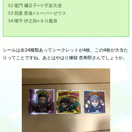
S2 竈門 禰豆子×十字架天使
S3 我妻 善逸×スーパーゼウス
S4 嘴平 伊之助×ネロ魔身
シールは全24種類あってシークレットが4枚。この4枚が大当た
りってことですね。あとはやはり煉獄 杏寿郎さんでしょうか。