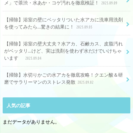
メ」で茶渋・水あか・コゲ汚れを徹底検証！
2025.09.09
【掃除】浴室の壁にベッタリついた水アカに洗車用洗剤
を使ってみたら…驚きの結果に！
2025.09.05
【掃除】浴室の壁大丈夫？水アカ、石鹸カス、皮脂汚れ
がベッタリ…けど、実は洗剤を使わず水だけでいけちゃ
います
2025.09.04
【掃除】水切りかごの水アカを徹底攻略！クエン酸＆研
磨でサラリーマンのストレス発散
2025.09.02
人気の記事
まだデータがありません。