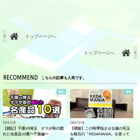
トップページへ
トップページへ
RECOMMEND
こちらの記事も人気です。
雑記
掃除
2020.6.28
2020.10.28
【雑記】千葉VS埼玉 オラが街の隠
【掃除】この時季悩ませる服の毛玉
れた名産品10選〜千葉編〜
を軽石の「KEDAMANIA」を使って
実…