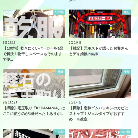
100均
雑記
2020.12.1
2020.9.18
【100均】乾きにくいパーカーを1発
【雑記】元ホストが語ったお客さん
で解決！物干しスペースもそのまま
とデキ婚後の結末
で使…
掃除
掃除
2020.12.23
2022.4.27
【掃除】毛玉取り「KEDAMANIA」は
【掃除】窓枠ゴムパッキンのカビに
ここに使うのが1番だった！ありが…
ストップ！ジェルタイプがおすす
め ※改定
100均
100均