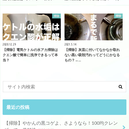
掃除
掃除
2020.12.29
2021.5.14
【掃除】電気ケトルの水アカ掃除は
【掃除】灰皿に付いてなかなか取れ
クエン酸で簡単に洗浄できるって本
ない黒い吸殻汚れってどうにかなる
当？
もの？→…
最近の投稿
【掃除】やかんの黒コゲよ、さようなら！100均クレン