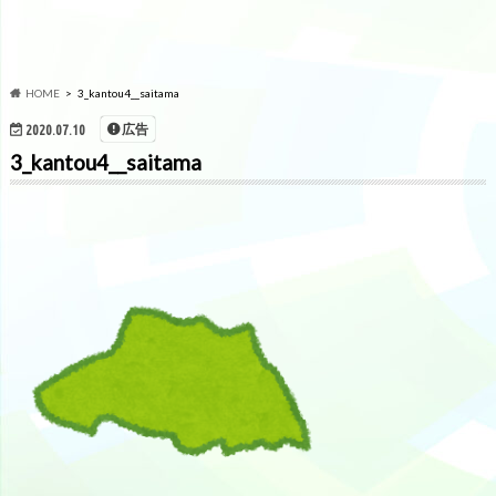
HOME
3_kantou4__saitama
広告
2020.07.10
3_kantou4__saitama