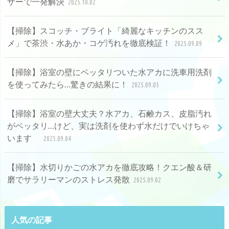
ザーで一発解決
2025.10.02
【掃除】スコッチ・ブライト「綺麗なキッチンのスス
メ」で茶渋・水あか・コゲ汚れを徹底検証！
2025.09.09
【掃除】浴室の壁にベッタリついた水アカに洗車用洗剤
を使ってみたら…驚きの結果に！
2025.09.05
【掃除】浴室の壁大丈夫？水アカ、石鹸カス、皮脂汚れ
がベッタリ…けど、実は洗剤を使わず水だけでいけちゃ
います
2025.09.04
【掃除】水切りかごの水アカを徹底攻略！クエン酸＆研
磨でサラリーマンのストレス発散
2025.09.02
人気の記事