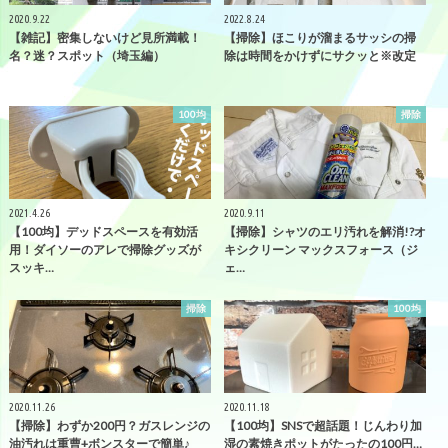
2020.9.22
2022.8.24
【雑記】密集しないけど見所満載！
【掃除】ほこりが溜まるサッシの掃
名？迷？スポット（埼玉編）
除は時間をかけずにサクッと※改定
100均
掃除
2021.4.26
2020.9.11
【100均】デッドスペースを有効活
【掃除】シャツのエリ汚れを解消!?オ
用！ダイソーのアレで掃除グッズが
キシクリーン マックスフォース（ジ
スッキ…
ェ…
掃除
100均
2020.11.26
2020.11.18
【掃除】わずか200円？ガスレンジの
【100均】SNSで超話題！じんわり加
油汚れは重曹+ボンスターで簡単♪
湿の素焼きポットがたったの100円…