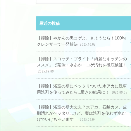
最近の投稿
【掃除】やかんの黒コゲよ、さようなら！100均
クレンザーで一発解決
2025.10.02
【掃除】スコッチ・ブライト「綺麗なキッチンの
ススメ」で茶渋・水あか・コゲ汚れを徹底検証！
2025.09.09
【掃除】浴室の壁にベッタリついた水アカに洗車
用洗剤を使ってみたら…驚きの結果に！
2025.09.05
【掃除】浴室の壁大丈夫？水アカ、石鹸カス、皮
脂汚れがベッタリ…けど、実は洗剤を使わず水だ
けでいけちゃいます
2025.09.04