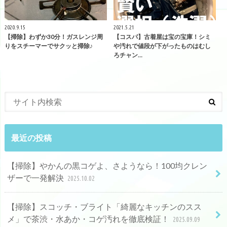
2020.9.15
2021.5.21
【掃除】わずか30分！ガスレンジ周
【コスパ】古着屋は宝の宝庫！シミ
りをスチーマーでサクッと掃除♪
や汚れで値段が下がったものはむし
ろチャン…
最近の投稿
【掃除】やかんの黒コゲよ、さようなら！100均クレン
ザーで一発解決
2025.10.02
【掃除】スコッチ・ブライト「綺麗なキッチンのスス
メ」で茶渋・水あか・コゲ汚れを徹底検証！
2025.09.09