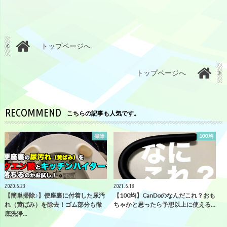
トップページへ
トップページへ
RECOMMEND
こちらの記事も人気です。
掃除
100均
2020.6.23
2021.6.18
【簡単掃除♪】便座裏に付着した尿汚
【100均】CanDoのなんだこれ？おも
れ（黄ばみ）を除去！ゴム部分も徹
ちゃかと思ったら予想以上に使える…
底洗浄…