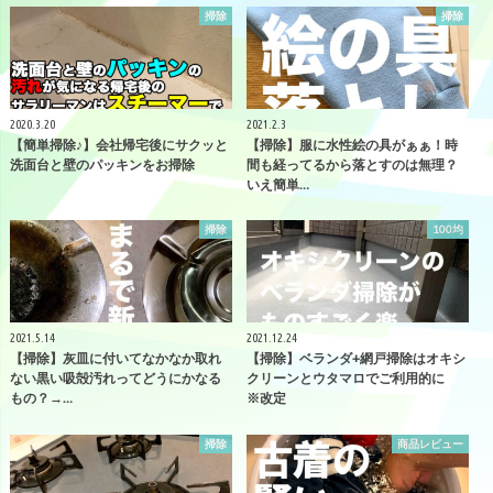
掃除
掃除
2020.3.20
2021.2.3
【簡単掃除♪】会社帰宅後にサクッと
【掃除】服に水性絵の具がぁぁ！時
洗面台と壁のパッキンをお掃除
間も経ってるから落とすのは無理？
いえ簡単…
掃除
100均
2021.5.14
2021.12.24
【掃除】灰皿に付いてなかなか取れ
【掃除】ベランダ+網戸掃除はオキシ
ない黒い吸殻汚れってどうにかなる
クリーンとウタマロでご利用的に
もの？→…
※改定
掃除
商品レビュー