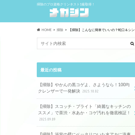
掃除のプロ資格クリンネスト1級取得！
HOME
掃除
【掃除】こんなに簡単でいいの？蛇口＆シン
最近の投稿
【掃除】やかんの黒コゲよ、さようなら！100均
クレンザーで一発解決
2025.10.02
【掃除】スコッチ・ブライト「綺麗なキッチンの
ススメ」で茶渋・水あか・コゲ汚れを徹底検証！
2025.09.09
【掃除】浴室の壁にベッタリついた水アカに洗車