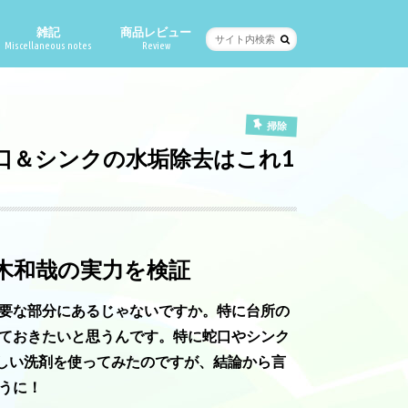
雑記
商品レビュー
Miscellaneous notes
Review
掃除
口＆シンクの水垢除去はこれ1
木和哉の実力を検証
要な部分にあるじゃないですか。特に台所の
ておきたいと思うんです。特に蛇口やシンク
しい洗剤を使ってみたのですが、結論から言
うに！