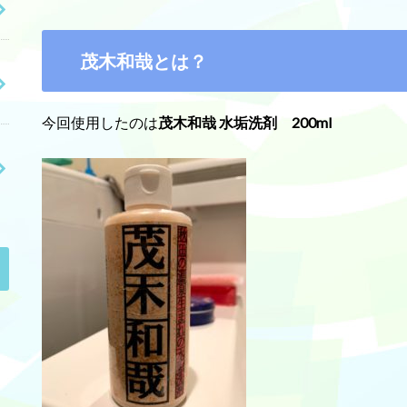
茂木和哉とは？
今回使用したのは
茂木和哉 水垢洗剤 200ml