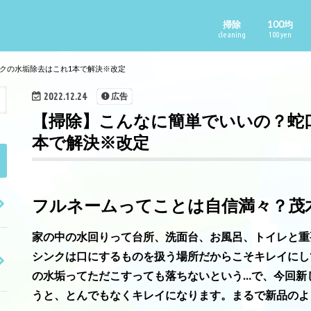
掃除
100均
cleaning
100 yen
クの水垢除去はこれ1本で解決※改定
2022.12.24
広告
【掃除】こんなに簡単でいいの？蛇
本で解決※改定
フルネームってことは自信満々？茂
家の中の水回りって台所、洗面台、お風呂、トイレと重
シンクは口にするものを扱う場所だから
こそキレイにし
の水垢ってただこすっても落ちないという…で、今回新
うと、とんでもなくキレイになります。まるで新品のよ