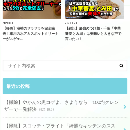
2020.8.4
2020.1.23
【掃除】浴槽のザラザラを完全除
【雑記】最強のつけ麺・千葉「中華
去！車用の水アカスポットクリーナ
蕎麦 とみ田」は美味いと大きな声で
ーがスゲェ…
言いたい！
最近の投稿
【掃除】やかんの黒コゲよ、さようなら！100均クレン
ザーで一発解決
2025.10.02
【掃除】スコッチ・ブライト「綺麗なキッチンのスス