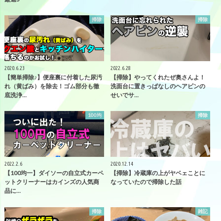
掃除
掃除
2020.6.23
2022.6.28
【簡単掃除♪】便座裏に付着した尿汚
【掃除】やってくれたぜ奥さんよ！
れ（黄ばみ）を除去！ゴム部分も徹
洗面台に置きっぱなしのヘアピンの
底洗浄…
せいでサ…
100均
掃除
2022.2.6
2020.12.14
【100均一】ダイソーの自立式カーペ
【掃除】冷蔵庫の上がヤベェことに
ットクリーナーはカインズの人気商
なっていたので掃除した話
品に…
掃除
雑記