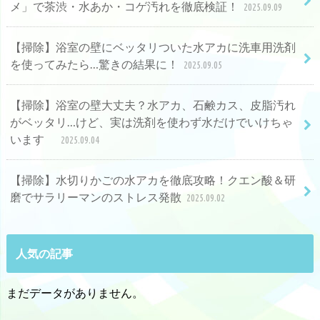
メ」で茶渋・水あか・コゲ汚れを徹底検証！
2025.09.09
【掃除】浴室の壁にベッタリついた水アカに洗車用洗剤
を使ってみたら…驚きの結果に！
2025.09.05
【掃除】浴室の壁大丈夫？水アカ、石鹸カス、皮脂汚れ
がベッタリ…けど、実は洗剤を使わず水だけでいけちゃ
います
2025.09.04
【掃除】水切りかごの水アカを徹底攻略！クエン酸＆研
磨でサラリーマンのストレス発散
2025.09.02
人気の記事
まだデータがありません。