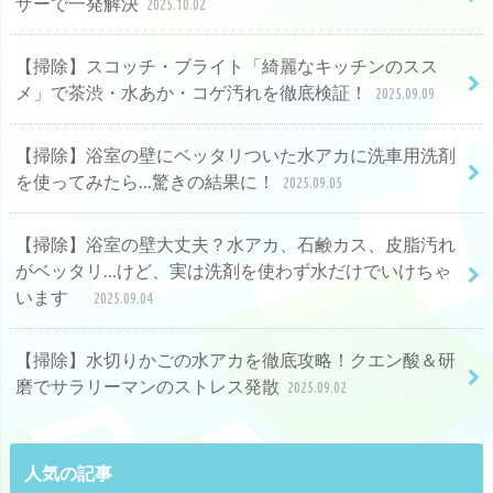
ザーで一発解決
2025.10.02
【掃除】スコッチ・ブライト「綺麗なキッチンのスス
メ」で茶渋・水あか・コゲ汚れを徹底検証！
2025.09.09
【掃除】浴室の壁にベッタリついた水アカに洗車用洗剤
を使ってみたら…驚きの結果に！
2025.09.05
【掃除】浴室の壁大丈夫？水アカ、石鹸カス、皮脂汚れ
がベッタリ…けど、実は洗剤を使わず水だけでいけちゃ
います
2025.09.04
【掃除】水切りかごの水アカを徹底攻略！クエン酸＆研
磨でサラリーマンのストレス発散
2025.09.02
人気の記事