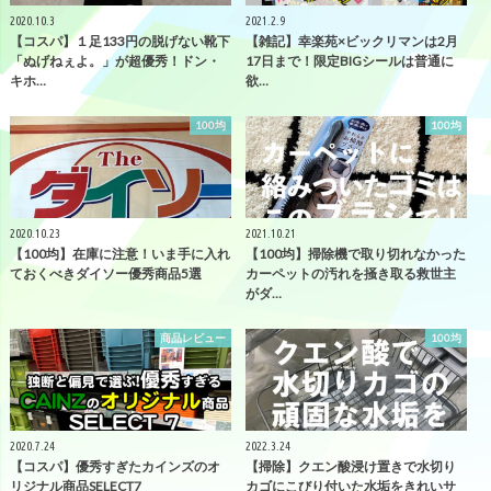
2020.10.3
2021.2.9
【コスパ】１足133円の脱げない靴下
【雑記】幸楽苑×ビックリマンは2月
「ぬげねぇよ。」が超優秀！ドン・
17日まで！限定BIGシールは普通に
キホ…
欲…
100均
100均
2020.10.23
2021.10.21
【100均】在庫に注意！いま手に入れ
【100均】掃除機で取り切れなかった
ておくべきダイソー優秀商品5選
カーペットの汚れを掻き取る救世主
がダ…
商品レビュー
100均
2020.7.24
2022.3.24
【コスパ】優秀すぎたカインズのオ
【掃除】クエン酸浸け置きで水切り
リジナル商品SELECT7
カゴにこびり付いた水垢をきれいサ