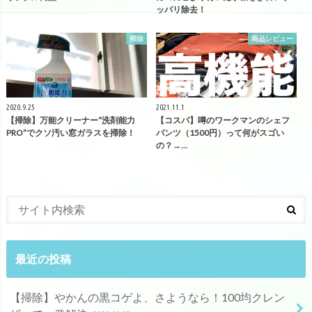
ッパリ除去！
掃除
商品レビュー
2020.9.25
2021.11.1
【掃除】万能クリーナー“洗剤能力
【コスパ】噂のワークマンのシェフ
PRO”でクソ汚い窓ガラスを掃除！
パンツ（1500円）って何がスゴい
の？→…
最近の投稿
【掃除】やかんの黒コゲよ、さようなら！100均クレン